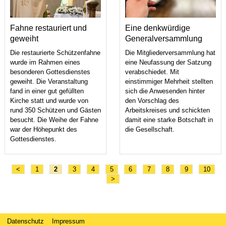
Fahne restauriert und
Eine denkwürdige
geweiht
Generalversammlung
Die restaurierte Schützenfahne
Die Mitgliederversammlung hat
wurde im Rahmen eines
eine Neufassung der Satzung
besonderen Gottesdienstes
verabschiedet. Mit
geweiht. Die Veranstaltung
einstimmiger Mehrheit stellten
fand in einer gut gefüllten
sich die Anwesenden hinter
Kirche statt und wurde von
den Vorschlag des
rund 350 Schützen und Gästen
Arbeitskreises und schickten
besucht. Die Weihe der Fahne
damit eine starke Botschaft in
war der Höhepunkt des
die Gesellschaft.
Gottesdienstes.
<
1
2
3
4
5
6
7
8
9
10
>
Datenschutz
Impressum