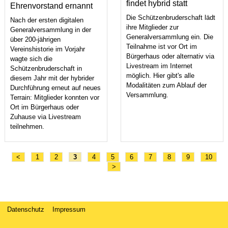
findet hybrid statt
Ehrenvorstand ernannt
Die Schützenbruderschaft lädt
Nach der ersten digitalen
ihre Mitglieder zur
Generalversammlung in der
Generalversammlung ein. Die
über 200-jährigen
Teilnahme ist vor Ort im
Vereinshistorie im Vorjahr
Bürgerhaus oder alternativ via
wagte sich die
Livestream im Internet
Schützenbruderschaft in
möglich. Hier gibt's alle
diesem Jahr mit der hybrider
Modalitäten zum Ablauf der
Durchführung erneut auf neues
Versammlung.
Terrain: Mitglieder konnten vor
Ort im Bürgerhaus oder
Zuhause via Livestream
teilnehmen.
<
1
2
3
4
5
6
7
8
9
10
>
Datenschutz
Impressum