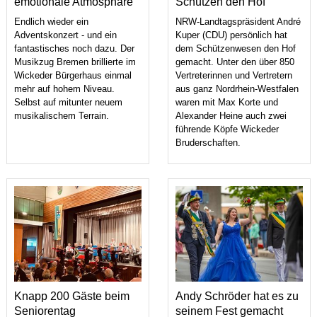
emotionale Atmosphäre
Schützen den Hof
Endlich wieder ein
NRW-Landtagspräsident André
Adventskonzert - und ein
Kuper (CDU) persönlich hat
fantastisches noch dazu. Der
dem Schützenwesen den Hof
Musikzug Bremen brillierte im
gemacht. Unter den über 850
Wickeder Bürgerhaus einmal
Vertreterinnen und Vertretern
mehr auf hohem Niveau.
aus ganz Nordrhein-Westfalen
Selbst auf mitunter neuem
waren mit Max Korte und
musikalischem Terrain.
Alexander Heine auch zwei
führende Köpfe Wickeder
Bruderschaften.
Knapp 200 Gäste beim
Andy Schröder hat es zu
Seniorentag
seinem Fest gemacht