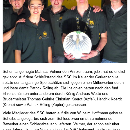
Schon lange hegte Mathias Velmer den Prinzentraum, jetzt hat es endlich
geklappt. Auf dem Schießstand des SSC im Keller der Gerkenschule
setzte der langjährige Sportschütze sich gegen einen Mitbewerber durch
und löste damit Patrick Röling ab. Die Insignien hatten nach den fünf
Ehrenschüssen unter anderem durch König Andreas Wette und
Brudermeister Thomas Gehrke Christian Koerdt (Apfel), Hendrik Koerdt
(Krone) sowie Patrick Röling (Zepter) geschossen.
Viele Mitglieder des SSC hatten auf die von Wilhelm Hoffmann gebaute
Scheibe angelegt, bis sich zum Schluss zwei ernst zu nehmende
Bewerber einen Schlagabtausch lieferten. Velmer, der schon seit über
zehn Jahren aktiv am Vereinsleben des SSC teilnimmt, hatte am Ende