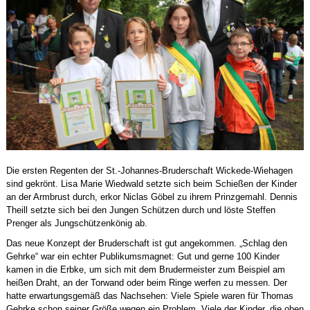
Die ersten Regenten der St.-Johannes-Bruderschaft Wickede-Wiehagen
sind gekrönt. Lisa Marie Wiedwald setzte sich beim Schießen der Kinder
an der Armbrust durch, erkor Niclas Göbel zu ihrem Prinzgemahl. Dennis
Theill setzte sich bei den Jungen Schützen durch und löste Steffen
Prenger als Jungschützenkönig ab.
Das neue Konzept der Bruderschaft ist gut angekommen. „Schlag den
Gehrke“ war ein echter Publikumsmagnet: Gut und gerne 100 Kinder
kamen in die Erbke, um sich mit dem Brudermeister zum Beispiel am
heißen Draht, an der Torwand oder beim Ringe werfen zu messen. Der
hatte erwartungsgemäß das Nachsehen: Viele Spiele waren für Thomas
Gehrke schon seiner Größe wegen ein Problem. Viele der Kinder, die oben