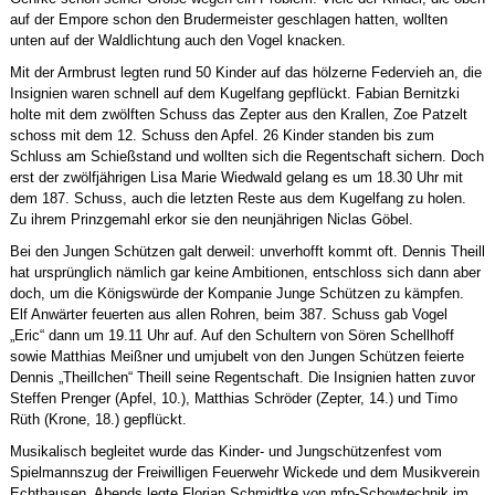
auf der Empore schon den Brudermeister geschlagen hatten, wollten
unten auf der Waldlichtung auch den Vogel knacken.
Mit der Armbrust legten rund 50 Kinder auf das hölzerne Federvieh an, die
Insignien waren schnell auf dem Kugelfang gepflückt. Fabian Bernitzki
holte mit dem zwölften Schuss das Zepter aus den Krallen, Zoe Patzelt
schoss mit dem 12. Schuss den Apfel. 26 Kinder standen bis zum
Schluss am Schießstand und wollten sich die Regentschaft sichern. Doch
erst der zwölfjährigen Lisa Marie Wiedwald gelang es um 18.30 Uhr mit
dem 187. Schuss, auch die letzten Reste aus dem Kugelfang zu holen.
Zu ihrem Prinzgemahl erkor sie den neunjährigen Niclas Göbel.
Bei den Jungen Schützen galt derweil: unverhofft kommt oft. Dennis Theill
hat ursprünglich nämlich gar keine Ambitionen, entschloss sich dann aber
doch, um die Königswürde der Kompanie Junge Schützen zu kämpfen.
Elf Anwärter feuerten aus allen Rohren, beim 387. Schuss gab Vogel
„Eric“ dann um 19.11 Uhr auf. Auf den Schultern von Sören Schellhoff
sowie Matthias Meißner und umjubelt von den Jungen Schützen feierte
Dennis „Theillchen“ Theill seine Regentschaft. Die Insignien hatten zuvor
Steffen Prenger (Apfel, 10.), Matthias Schröder (Zepter, 14.) und Timo
Rüth (Krone, 18.) gepflückt.
Musikalisch begleitet wurde das Kinder- und Jungschützenfest vom
Spielmannszug der Freiwilligen Feuerwehr Wickede und dem Musikverein
Echthausen. Abends legte Florian Schmidtke von mfp-Schowtechnik im